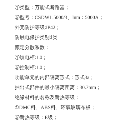
①类型：万能式断路器；
②型号：CSDW1-5000/3、Inm：5000A；
外壳防护等级:IP42；
防触电保护类别:Ⅰ类；
额定分散系数：
①馈电柜:1.0；
②控制柜:1.0；
功能单元的内部隔离形式：形式3a；
抽出式部件的最小隔离距离：30.7mm；
绝缘材料的名称及耐热等级：
①DMC料、ABS料、环氧玻璃布板；
②耐热等级：E级；