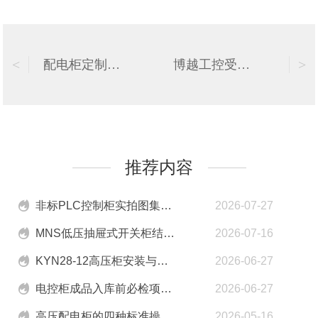
<
>
配电柜定制必备清单：明确需求，优化生产流程
博越工控受邀出席2025西门子工业论坛呼和浩特分论坛，共话数字融合新未来
推荐内容
非标PLC控制柜实拍图集：从内部布局到工艺细节，一文看懂如何选型
2026-07-27
MNS低压抽屉式开关柜结构优势与行业应用
2026-07-16
KYN28-12高压柜安装与试验项目
2026-06-27
电控柜成品入库前必检项目：通电前、后的检测内容
2026-06-27
高压配电柜的四种标准操作方式
2026-05-16