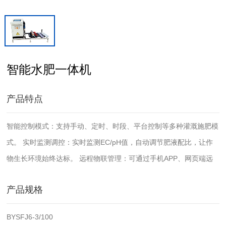
智能水肥一体机
产品特点
智能控制模式：支持手动、定时、时段、平台控制等多种灌溉施肥模
式。 实时监测调控：实时监测EC/pH值，自动调节肥液配比，让作
物生长环境始终达标。 远程物联管理：可通过手机APP、网页端远
程启停、查看数据、设置任务，支持多用户权限管理。 异常自动报
产品规格
警：设备异常、断电离线等情况实时反馈，提升运维效率。 扩展性
强：支持外部传感器接入、多设备编组控制、定制化程序开发。
BYSFJ6-3/100