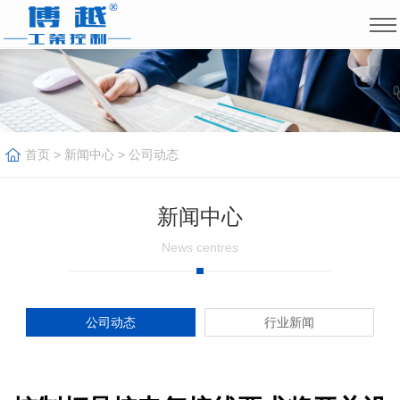
首页
>
新闻中心
>
公司动态
新闻中心
News centres
公司动态
行业新闻